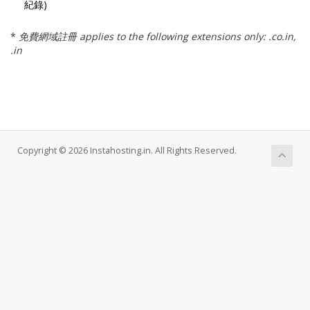
紀錄)
*
免費網域註冊 applies to the following extensions only: .co.in,
.in
Copyright © 2026 Instahosting.in. All Rights Reserved.