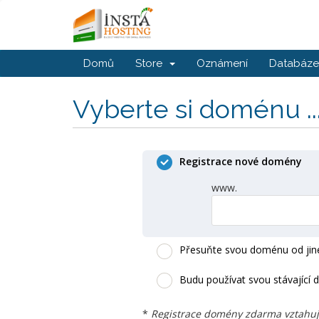
Domů
Store
Oznámení
Databáze 
Vyberte si doménu ..
Registrace nové domény
www.
Přesuňte svou doménu od jiné
Budu používat svou stávající
*
Registrace domény zdarma vztahuje 