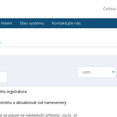
Čeština
řešení
Stav systému
Kontaktujte nás
.
ho registrátora
 doménu a aktualizovat své nameservery
se pouze na následující přípony: .co.in, .in