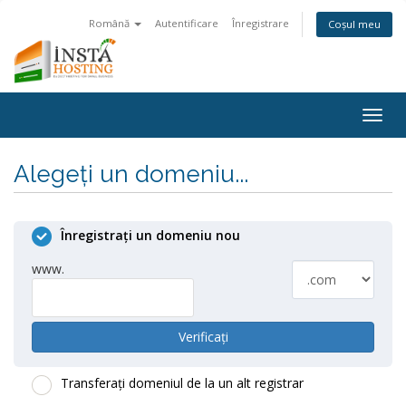
Română
Autentificare
Înregistrare
Coșul meu
Navi
Togg
Alegeți un domeniu...
Înregistrați un domeniu nou
www.
Verificați
Transferați domeniul de la un alt registrar