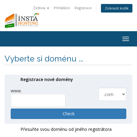
Čeština
Přihlášení
Registrace
Zobrazit košík
Togg
navig
Vyberte si doménu ...
Registrace nové domény
www.
Check
Přesuňte svou doménu od jiného registrátora