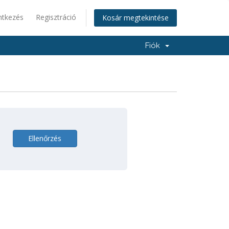
ntkezés
Regisztráció
Kosár megtekintése
Fiók
Ellenőrzés