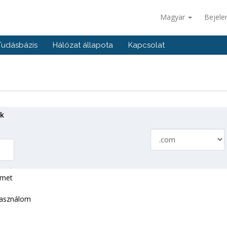
Magyar
Bejele
Tudásbázis
Hálózat állapota
Kapcsolat
ok
emet
használom