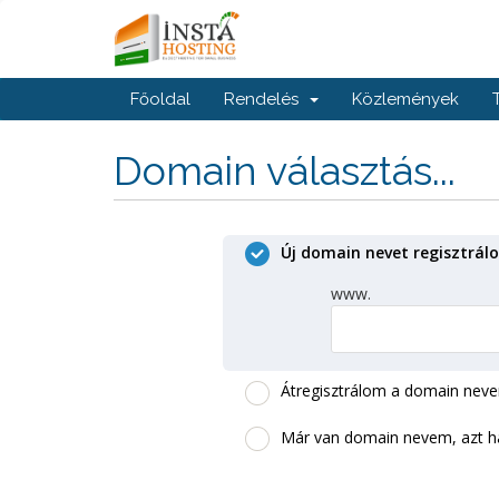
Főoldal
Rendelés
Közlemények
Domain választás...
Új domain nevet regisztrál
www.
Átregisztrálom a domain nev
Már van domain nevem, azt 